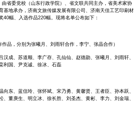
，由省委党校（山东行政学院）、省文联共同主办，省美术家协
育基地承办，济南文旅传媒发展有限公司、济南天佳工艺印刷材
40幅、入选作品220幅。现将名单公布如下：
作作品，分别为张曦月、刘雨轩合作，李宁、张晶合作）
汉成、苏道顺、李广存、孔仙仙、赵德勋、张曦月、刘雨轩、
栾利国、尹克诚、徐冰、石磊
向东、蓝信玲、张怀斌、宋乃勇、黄馨贤、王者臣、孙本跃、
松、董庚生、明立冰、徐长胜、刘圣杰、黄彬、李力、刘金瑞、