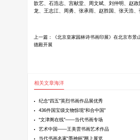
歆艺、石浩志、宫献堂、周文斌、刘仲明、赵政
龙、王志江、周勇、张承雨、赵胜国、张天浩、
上一篇：
《北京皇家园林诗书画印展》在北京市景
德殿开展
相关文章
海洋
纪念“四五”英烈书画作品展优秀
436件国宝级文物惊现“和合中国”
“文津阁在线”——当代书画专场
艺术中国——王美雲书画艺术作品
当代书画名家“墨神杯”网上展览