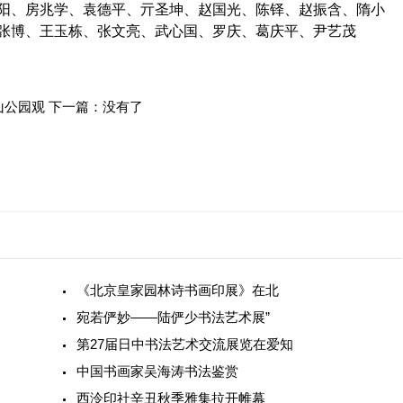
阳、房兆学、袁德平、亓圣坤、赵国光、陈铎、赵振含、隋小
张博、王玉栋、张文亮、武心国、罗庆、葛庆平、尹艺茂
山公园观
下一篇：没有了
《北京皇家园林诗书画印展》在北
宛若俨妙——陆俨少书法艺术展”
第27届日中书法艺术交流展览在爱知
中国书画家吴海涛书法鉴赏
西泠印社辛丑秋季雅集拉开帷幕