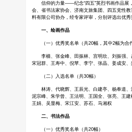
信仰的力量——纪念“四五”英烈书画作品展
会、省书法家协会、济南文旅集团、四五党性教
料有限公司协办，经专家评审，分别评选出优秀奖
一、绘画作品
（一）优秀奖名单（共20幅，其中2幅为合
李樯、张金峰、田振林、宫明欣、刘振强、吕
宋冠群、王寿中、倪苹、李宁、张晶、姜成安、
（二）入选名单（共30幅）
林涛、代晓辉、王辰光、白建亭、杨奉道、温
泥宗峰、朱学曾、王法明、王国全、张亮、王建
王娟、吴显梅、宋江安、苏石、马湘权
二、书法作品
（一）优秀奖名单（共20幅）