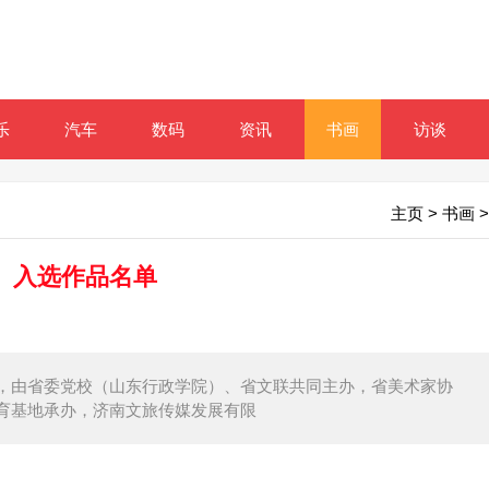
乐
汽车
数码
资讯
书画
访谈
主页
>
书画
>
、入选作品名单
，由省委党校（山东行政学院）、省文联共同主办，省美术家协
育基地承办，济南文旅传媒发展有限