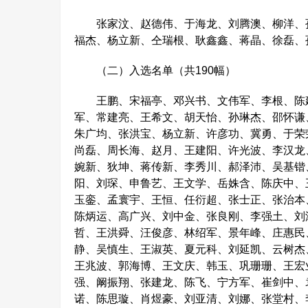
张家汶、赵德伟、于海龙、刘腾澳、柳洋、孙
福杰、杨立新、仝瑞根、耿鑫鑫、蒋晶、徐磊、
（二）入选名单（共190幅）
王鹏、宋福亭、邓兴书、文伟军、李根、陈建
军、常建亮、王希文、胡天怡、孙琳杰、邵怀谦
朱广均、张洪宝、杨立新、许彦功、冀勇、于荣
尚磊、周长海、赵月、王建阳、许光波、李汉龙
婉新、狄坤、蒋传新、李秀川、郝泽沛、吴基锴
阳、刘琛、申鲁艺、王文学、岳姝含、陈庆中、
玉銮、孟寰宇、王恒、任衍超、张士正、张治本
陈炳运、高广兴、刘中金、张良刚、李强土、刘
哲、王洪舜、汪俊彦、林绍军、景年峰、庄惠民
静、吴慎生、王淑英、夏元科、刘延凯、云树杰
王兆波、郭海博、王文庆、韩玉、巩珊珊、王宏
强、阚振翔、张建龙、陈飞、宁方军、崔剑中、
诺、陈思璇、肖煜豪、刘亚清、刘娜、张堂村、