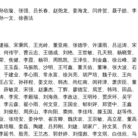
欣璇、张强、吕长春、赵尧龙、姜海龙、闫井贺、聂子皓、李
孙一文、徐善法
福、宋秉民、王光岭、董亚南、张德学、许潇雨、吕运涛、宋
、何传宇、曹云志、王德成、刘艳、王世敏、孔天朔、杨晓萱、
荣、焦健、李霞、杨羽、周凯凯、王泽生、刘金鑫、徐云峰、梁
、王玉磊、马振凯、沙明、王可鑫、董天佑、董琳、张大波、石
、于建业、李心雨、常永富、徐兴亮、胡严培、魏子欣、王向
王占宝、孙祥程、姜文欣、韩杰、尚红南、闵祥津、萧庆臣、董
、薛敏灵、宋强、赵廉杰、丁辉、廖德宝、焉芝、韩玮、田晶、
涛、李宪、李殿瑞、刘海燕、李政达、王明玲、贾庆环、吴宇
、李云森、翟小雨、何文亚、王国全、郇剑评、郑贤中、王鑫
、刘俊彤、周庆山、李向阳、窦炜、李佳玮、滕玉国、赵等伟、
业、张培安、姜仲华、崔言卿、魏庆农、王宗敏、高立星、董高
袁培顺、姜磊、陶建、吕邦刚、刘婕、胡家广、孙文英、乔友
李延书、殷亮、王兰杰、郭舒婷、刘儒彪、李文琪、白佳欣、马