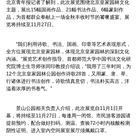
北京青年报记者了解到，此次展览围绕北京皇家园林文化
主题，展出15幅国画作品、21幅书法作品、6幅篆刻作
品，为首都群众奉献上一场金秋丰收时节的饕餮盛宴。展
览将持续至11月27日。
“我们利用诗歌、书法、国画、印章等艺术表现形式，
全方位展现北京皇家园林，体现北京皇家园林的深刻文化
内涵。”展览艺术创作指导、首都师范大学中国书法文化研
究院博士生导师张同印教授介绍说，“我用了三年时间，为
12个北京皇家园林公园创作诗歌28首，又用篆、隶、草、
行诸体进行书法创作，诗歌情真意切，书法朴实高古，洋
溢着浓厚的书卷气。”
景山公园相关负责人介绍，此次展览自11月1日开
幕，将持续至11月27日，每逢周一闭馆。市民游客游园请
提前预约，配合做好扫码、测温、查验72小时内核酸检测
阴性证明。进入室内空间展室展厅须佩戴口罩。