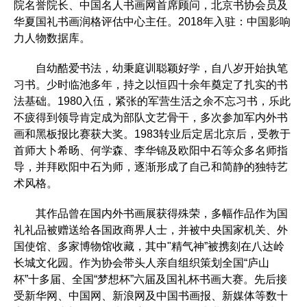
院名誉院长、中国名人书画网首席顾问，北京书协会员及
华夏国礼书画润格评估中心主任。2018年入驻：中国影响
力人物数据库。
自幼酷爱书法，幼秉庭训聪颖好学，自八岁开始执笔
习书。少时临池多年，持之以恒四十余年奠定了扎实的书
法基础。1980入伍，紧张的军营生活之余不忘习书，乐此
不疲得到领导肯定成为部队文艺骨干，多次参加军内外书
画和黑板报比赛获大奖。1983转业后定居北京后，受教于
首师大卜希旸、何学森、李华锦及欧阳中石等众多名师指
导，并拜欧阳中石为师，逐渐形成了自己和简静的独特艺
术风格。
其作品曾在国内外书画展获得殊荣，多幅作品作为国
礼礼品被赠送给各国政商界人士，并被中央国家机关、外
国使馆、多家博物馆收藏，其中"精气神”被携刻在八达岭
长城文化园。作为协会带头人亲自组织策划全国“庐山
杯”十多届、全国“梦想杯”六届及国礼杯书画大赛。先后接
受新华网、中国网、新浪网及中国书画报、新媒体等数十