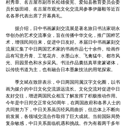
村秀章、名古屋市副市长松雄俊宪、爱知县教育委员会委
员长饭田靖、名古屋市观光文化交流局参事伊藤毅等近百
名各界代表出席了开幕典礼。
据介绍，日中书画篆刻交流展是著名旅日书法家胡永
华创办的艺术交流事业，旨在传播中华文化，推广国粹艺
术，增强民间往来，促进中日友好。本届日中书画篆刻交
流展汇集了中日两国艺术家的书画作品七十余件。绘画作
品有写意丹青、工笔花卉、水墨山水、飞禽猛牛、都市风
光、田园景色和水乡采风。书法作品囊括真草隶篆诸体，
以传统书道为主，也有融合日本墨象技法的用笔探索。
季文斌在致辞表示，中日两国同属汉字文化圈，以书
画为媒介的中日文化交流源远流长。文化交流对促进中日
友好交往，增进两国民众相互了解发挥了积极推动作用。
今年是中日邦交正常化50周年，在两国政府和各界人士的
共同努力下，中日关系虽历经风雨曲折，但总体上不断向
前发展，各领域交流合作取得了巨大成就。当前国际局势
复杂敏感，中日关系面临机遇和挑战。作为有着两千多年