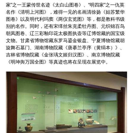
家”之一王蒙传世名迹《太白山图卷》、“明四家”之一仇英
名作《清明上河图》，难得一见的名画清徐扬《姑苏繁华
图卷》以及明代利玛窦《两仪玄览图》等，都是教科书级
别的名作。同时，还有宋缂丝朱克柔牡丹图、元织锦百鸟
朝凤图卷、辽三彩釉印花太极图执壶等辽博馆藏的国宝级
文物。甘肃省博物馆藏东罗马鎏金银盘、宁夏博物馆藏胡
旋舞石墓门、湖南博物院藏《唐摹兰亭序（黄绢本）》、
吉林省博物院藏《金张瑀文姬归汉图》、南京博物院藏
《明坤舆万国全图》等真迹也将在呈现在展览中。