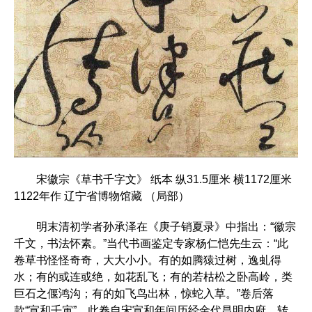
宋徽宗《草书千字文》 纸本 纵31.5厘米 横1172厘米
1122年作 辽宁省博物馆藏 （局部）
明末清初学者孙承泽在《庚子销夏录》中指出：“徽宗
千文，书法怀素。”当代书画鉴定专家杨仁恺先生云：“此
卷草书怪怪奇奇，大大小小。有的如腾猿过树，逸虬得
水；有的或连或绝，如花乱飞；有的若枯松之卧高岭，类
巨石之偃鸿沟；有的如飞鸟出林，惊蛇入草。”卷后落
款“宣和壬寅”，此卷自宋宣和年间历经金代昌明内府，转