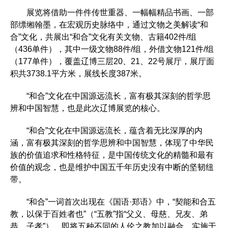
展览将借助一件件传世重器、一幅幅精品书画、一部
部缥缃翰墨，在宏观历史脉络中，通过文物之美解读“和
合”文化，共展出“和合”文化有关文物、古籍402件/组
（436单件），其中一级文物88件/组，外借文物121件/组
（177单件），覆盖辽博三层20、21、22号展厅，展厅面
积共3738.1平方米，展线长度387米。
“和合”文化在中国源远流长，富有极其深刻的哲学思
辨和中国智慧，也是此次辽博展览的核心。
“和合”文化在中国源远流长，蕴含着无比深厚的内
涵，富有极其深刻的哲学思辨和中国智慧，体现了中华民
族的价值追求和性格特征，是中国传统文化的精髓和最有
价值的观念，也是维护中国五千年历史没有中断的坚韧纽
带。
“和合”一词首次出现在《国语·郑语》中，“契能和合五
教，以保于百姓者也”（“五教”指“父义、母慈、兄友、弟
恭、子孝”），即将五种不同的人伦之教加以融合，实施于