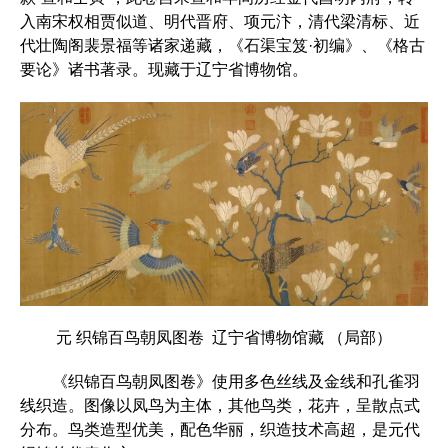
入南宋权相贾似道、明代晋府、项元汴，清代梁清标、近
代壮陶阁裴景福等诸家递藏，《石渠宝笈·初编》、《格古
要论》诸书著录。现藏于辽宁省博物馆。
元 织锦百鸟朝凤图卷 辽宁省博物馆藏 （局部）
《织锦百鸟朝凤图卷》使用多色丝线及金线和孔雀羽
线织造。图像以凤鸟为主体，其他鸟类，花卉，呈散点式
分布。鸟类造型优美，配色华丽，织造技术高超，是元代