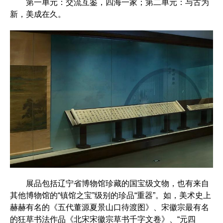
第一单元：交流互鉴，四海一家；第二单元：与古为
新，美成在久。
展品包括辽宁省博物馆珍藏的国宝级文物，也有来自
其他博物馆的“镇馆之宝”级别的珍品“重器”。如，美术史上
赫赫有名的《五代董源夏景山口待渡图》、宋徽宗最有名
的狂草书法作品《北宋宋徽宗草书千字文卷》、“元四