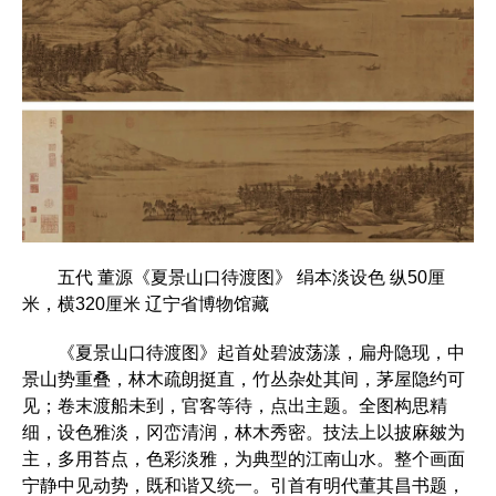
五代 董源《夏景山口待渡图》 绢本淡设色 纵50厘
米，横320厘米 辽宁省博物馆藏
《夏景山口待渡图》起首处碧波荡漾，扁舟隐现，中
景山势重叠，林木疏朗挺直，竹丛杂处其间，茅屋隐约可
见；卷末渡船未到，官客等待，点出主题。全图构思精
细，设色雅淡，冈峦清润，林木秀密。技法上以披麻皴为
主，多用苔点，色彩淡雅，为典型的江南山水。整个画面
宁静中见动势，既和谐又统一。引首有明代董其昌书题，