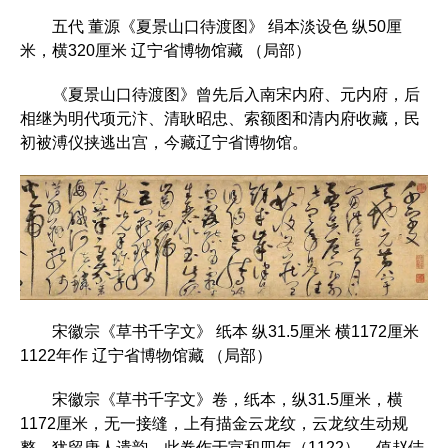
五代 董源《夏景山口待渡图》 绢本淡设色 纵50厘
米，横320厘米 辽宁省博物馆藏 （局部）
《夏景山口待渡图》曾先后入南宋内府、元内府，后
相继为明代项元汴、清耿昭忠、索额图和清内府收藏，民
初被溥仪挟逃出宫，今藏辽宁省博物馆。
宋徽宗《草书千字文》 纸本 纵31.5厘米 横1172厘米
1122年作 辽宁省博物馆藏 （局部）
宋徽宗《草书千字文》卷，纸本，纵31.5厘米，横
1172厘米，无一接缝，上有描金云龙纹，云龙纹生动规
整，犹留唐人遗韵。此卷作于宣和四年（1122），值赵佶