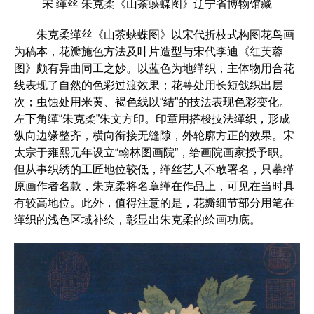
宋 缂丝 朱克柔《山茶蛱蝶图》辽宁省博物馆藏
朱克柔缂丝《山茶蛱蝶图》以宋代折枝式构图花鸟画
为稿本，花瓣施色方法及叶片造型与宋代李迪《红芙蓉
图》颇有异曲同工之妙。以蓝色为地缂织，主体物用合花
线表现了自然的色彩过渡效果；花萼处用长短戗织出层
次；虫蚀处用米黄、褐色线以“结”的技法表现色彩变化。
左下角缂“朱克柔”朱文方印。印章用搭梭技法缂织，形成
纵向边缘整齐，横向衔接无缝隙，外轮廓方正的效果。宋
太宗于雍熙元年设立“翰林图画院”，给画院画家授予职。
但从事织绣的工匠地位较低，缂丝艺人不敢署名，只摹缂
原画作者名款，朱克柔将名章缂在作品上，可见在当时具
有较高地位。此外，值得注意的是，花瓣细节部分用笔在
缂织的浅色区域补绘，彰显出朱克柔的绘画功底。