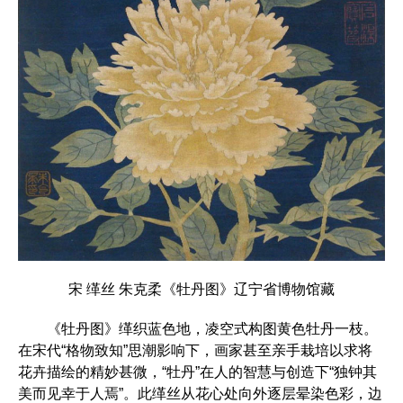
宋 缂丝 朱克柔《牡丹图》辽宁省博物馆藏
《牡丹图》缂织蓝色地，凌空式构图黄色牡丹一枝。
在宋代“格物致知”思潮影响下，画家甚至亲手栽培以求将
花卉描绘的精妙甚微，“牡丹”在人的智慧与创造下“独钟其
美而见幸于人焉”。此缂丝从花心处向外逐层晕染色彩，边