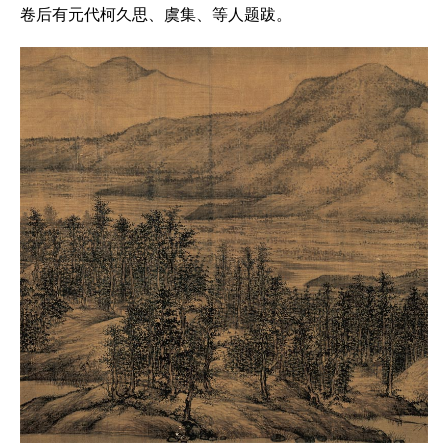
卷后有元代柯久思、虞集、等人题跋。