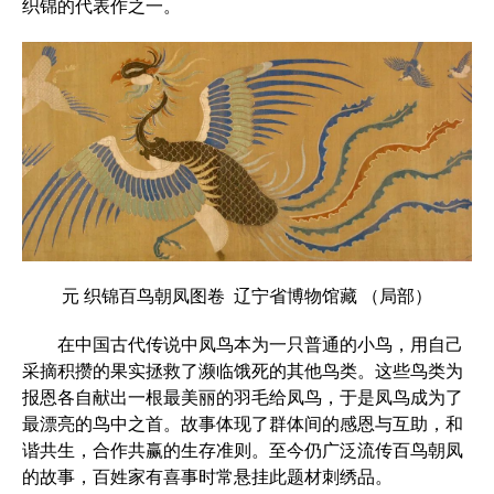
织锦的代表作之一。
元 织锦百鸟朝凤图卷 辽宁省博物馆藏 （局部）
在中国古代传说中凤鸟本为一只普通的小鸟，用自己
采摘积攒的果实拯救了濒临饿死的其他鸟类。这些鸟类为
报恩各自献出一根最美丽的羽毛给凤鸟，于是凤鸟成为了
最漂亮的鸟中之首。故事体现了群体间的感恩与互助，和
谐共生，合作共赢的生存准则。至今仍广泛流传百鸟朝凤
的故事，百姓家有喜事时常悬挂此题材刺绣品。