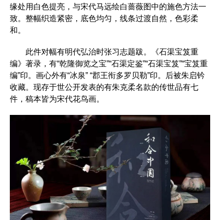
缘处用白色提亮，与宋代马远绘白蔷薇图中的施色方法一
致。整幅织造紧密，底色均匀，线条过渡自然，色彩柔
和。
此件对幅有明代弘治时张习志题跋。《石渠宝笈重
编》著录，有“乾隆御览之宝”“石渠定鉴”“石渠宝笈”“宝笈重
编”印。画心外有“冰泉” “郡王衔多罗贝勒”印。后被朱启钤
收藏。现存于世公开发表的有朱克柔名款的传世品有七
件，稿本皆为宋代花鸟画。