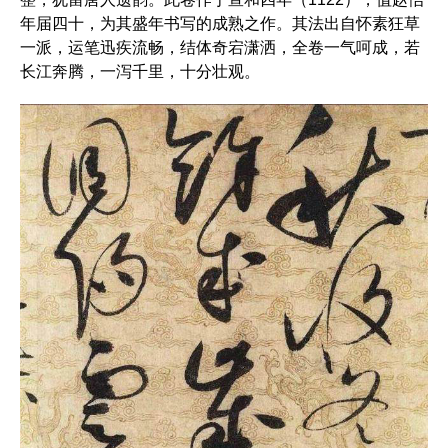
年届四十，为其盛年书写的成熟之作。其法出自怀素狂草
一派，运笔迅疾流畅，结体奇宕潇洒，全卷一气呵成，若
长江奔腾，一泻千里，十分壮观。