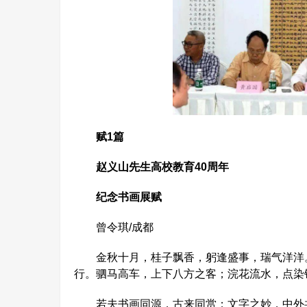
赋1篇
赵义山先生高校教育40周年
纪念书画展赋
曾令琪/成都
金秋十月，桂子飘香，躬逢盛事，瑞气洋洋。
行。驷马高车，上下八方之客；浣花流水，点染
若夫书画同源，古来同赏；文字之妙，中外共