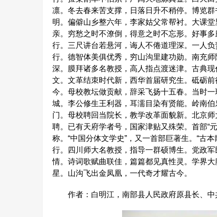
凛。冬去春来苦支撑，日落日升不稍停。博览群
明。偏僻山乡整六年，李家姑父常帮衬。大课堂
亲。穷愁之时不潦倒，得意之时不忘形。好事多
行。三尺讲台若悬河，诲人不倦道理深。一人负
行。德智体美俱优秀，穷山沟里建功勋。南充师
深。膜拜诸多名教授，高人指点渡迷津。古典现
文。文革结朿时代新，西华首届研究生。砥砺前
今。母校教坛做贡献，辞采飞扬十五春。当时一
城。李公修生王利器，耳濡目染有贤能。岭南伯
门。母校聘回当院长，教学改革面貌新。北京师
聘。已有天府学者号，国家津贴又殊荣。首部“元
称。“中国分体文学史”，又一首部巨著生。“古
行。四川师大名教授，指导一群硕博生。党政军
情。诗词歌赋曲联佳，篇篇都见真性灵。学界大
星。山沟飞出金凤凰，一代奇才耀古今。
作者：白明江，南部县人民政府原县长、中