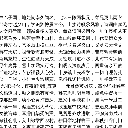
巴子国，地处阆南久闻名。北宋三陈两状元，弟兄更出两宰
部奇才赵义山，学识渊博贯古今。上接诗骚承风雅，诗词曲赋无
人文科学家，领衔多多人尊称。每逢清明必回乡，年年祭祖从不
部流马乡，铁莲寺旁小山村。祟山峻岭环四周，世代繁衍众乡
虎伴左右，苍翠后山横亘亘。祖母取名赵义山，义薄云天情义
慧有天赋，祖母教诲脑海铭。天道酬勤力拼搏，苦海驾舟奔前
肖属龙蛇，生性倔犟乃天成。历经坎坷道不尽，儿时常有疾病
母生离异，雪上加霜实可怜。相濡以沫度岁月，两世偏亲互依
丫遍地跑，衣衫褴褛人心疼。十岁镇上去求学，一切自理苦扎
食一斤半，小灶生火浓烟薰。觅得残汤抗饥饿，一年半载不见
偷光”把书念，夜夜诵读到五更。一元难倒英雄汉，高小毕业憾事
长杨道国，动之恻隐有真情。难忘恩师胡启赣，豁免学费援手
凉那些年，幼小心灵打击深。建兴中学读初中，身高一米过二
刚读一年，偏遇文化大革命。欣逢建中校风好，更遇恩师李前
友教诲谆，耳濡目染受陶熏。见贤思齐求进取，不懈努力成习
命社会乱，义山缀学回农村。耕田犁地样样干，栽秧打谷门门
头干农活，入夜苦读夜沉沉。不顾夏天烈日晒，何惧冬天霜凛