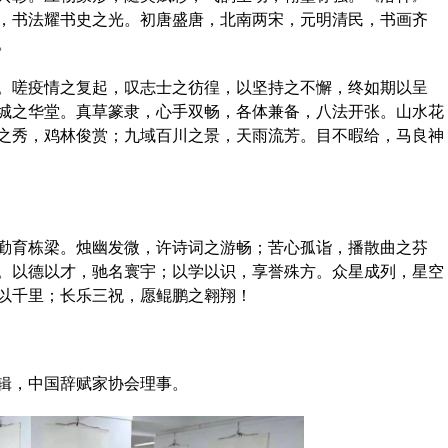
，书法耀书史之光。初唐盛唐，北南两宋，元明清民，书画齐
。
嗟疫情之复起，叹志士之彷徨，以坚持之不懈，终如期以呈
城之华堂。真草篆隶，心手双畅，各体兼备，八法开张。山水花
之秀，鸡林俊赏；九域百川之景，天雨流芳。目不暇给，马良神
育栋梁。烛幽发微，许诗词之游畅；苦心孤诣，播散曲之芬
。以德以才，驰名寰宇；以学以识，享誉殊方。众星成列，星空
以千里；长乐三祝，愿鲲鹏之翱翔！
辑，中国辞赋家协会理事。