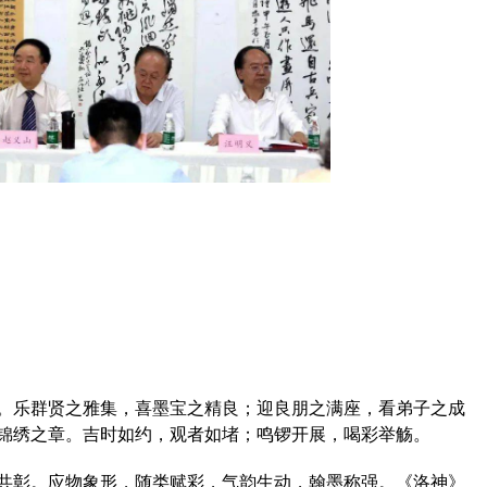
乐群贤之雅集，喜墨宝之精良；迎良朋之满座，看弟子之成
锦绣之章。吉时如约，观者如堵；鸣锣开展，喝彩举觞。
彰。应物象形，随类赋彩，气韵生动，翰墨称强。《洛神》