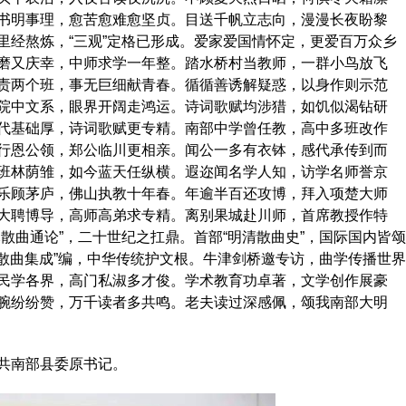
书明事理，愈苦愈难愈坚贞。目送千帆立志向，漫漫长夜盼黎
里经熬炼，“三观”定格已形成。爱家爱国情怀定，更爱百万众乡
磨又庆幸，中师求学一年整。踏水桥村当教师，一群小鸟放飞
责两个班，事无巨细献青春。循循善诱解疑惑，以身作则示范
院中文系，眼界开阔走鸿运。诗词歌赋均涉猎，如饥似渴钻研
代基础厚，诗词歌赋更专精。南部中学曾任教，高中多班改作
行恩公领，郑公临川更相亲。闻公一多有衣钵，感代承传到而
班林荫雏，如今蓝天任纵横。遐迩闻名学人知，访学名师誉京
乐顾茅庐，佛山执教十年春。年逾半百还攻博，拜入项楚大师
大聘博导，高师高弟求专精。离别果城赴川师，首席教授作特
散曲通论”，二十世纪之扛鼎。首部“明清散曲史”，国际国内皆颂
本散曲集成”编，中华传统护文根。牛津剑桥邀专访，曲学传播世界
民学各界，高门私淑多才俊。学术教育功卓著，文学创作展豪
腕纷纷赞，万千读者多共鸣。老夫读过深感佩，颂我南部大明
共南部县委原书记。