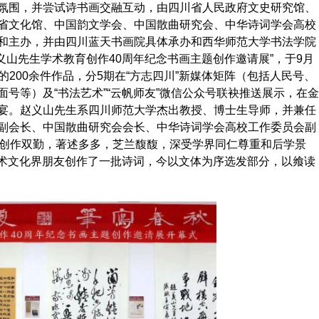
围，并尝试诗书画交融互动，由四川省人民政府文史研究馆、
省文化馆、中国韵文学会、中国散曲研究会、中华诗词学会高校
和主办，并由四川蓝天书画院具体承办和西华师范大学书法学院
义山先生学术教育创作40周年纪念书画主题创作邀请展”，于9月
展的200余件作品，分5期在“方志四川”新媒体矩阵（包括人民号、
号等）及“书法艺术”“云帆师友”微信公众号联袂推送展示，在金
宴。赵义山先生系四川师范大学杰出教授、博士生导师，并兼任
副会长、中国散曲研究会会长、中华诗词学会高校工作委员会副
与创作双勤，著述多多，芝兰馥馥，深受学界同仁尊重和后学景
学术文化界朋友创作了一批诗词，今以文体为序选发部分，以飨读