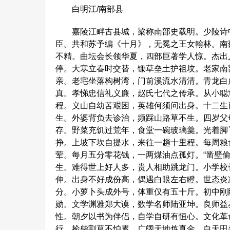
白明江/南部县
嘉陵江畔古县城，梁称南部史载明。少陵诗中
臣。共和苏予编《十月》，无冕之王女翰林。南
不精。曲坛会长领华夏，四部巨著学人惊。杰出
停。大寒立春时交替，锄草垒土护祖坟。老家南
亲。老宅坐落构树湾，门前溪流水清清。青龙白
真。孝悌忠信礼义廉，赵氏七代之传承。从小聪
程。义山自幼苦艰困，英雄何须问出身。十二生
生。外婆背负去诊治，频踩山路草不生。四岁父
存。野菜充饥过荒年，食堂一碗玻璃羹。光着脚
挣。上坡下坎自提水，来往一趟十里程。每周粮
荤。每月五分零花钱，一两煤油点孤灯。“凿壁
生。难得世上好人多，贵人相助跳龙门。小学校
伸。出身不好成份高，偶遇白眼左右瞪。世态炎
分。小萝卜头成外号，体重仅有五十斤。初中刚
勋。文学渊雅郑大谟，数学名师陆亚坤。良师益
性。朝夕以书为伴侣，自学自研有恒心。文化革
行。捡柴割草不怕累，广阔天地炼真金。白天田