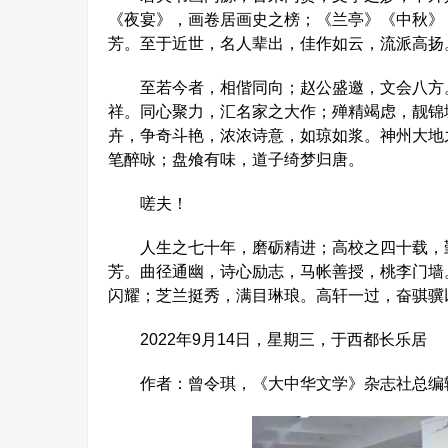
《夜宴》，画卷居画史之榜；《兰亭》《中秋》
芳。至于近世，名人辈出，佳作如云，流派高扬
至若今者，相偕同向；赵公盛邀，文会八方。
祥。同心聚力，汇名家之大作；殚精竭虑，靓锦
卉，争奇斗艳，浓浓诗意，如琼如浆。神州大地
笔醉咏；盘飧有味，道子绮梦归唐。
嗟夫！
人生之七十年，磨砺精进；高校之四十载，勤
芳。曲径通幽，诗心励志，马帐善授，桃李门墙
闪耀；芝兰挺秀，满目琳琅。高轩一过，奋骐骥
2022年9月14日，星期三，于西都长乐居
作者：曾令琪，《大中华文学》杂志社总编