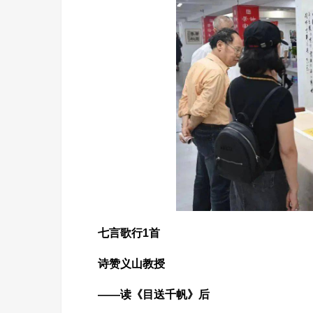
七言歌行1首
诗赞义山教授
——读《目送千帆》后