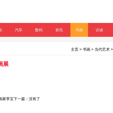
乐
汽车
数码
资讯
书画
访谈
主页
>
书画
>
当代艺术
>
画展
画家李宝
下一篇：没有了