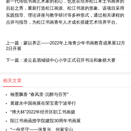
新一代传统书画艺术家的初心，也意在培养松江本土书画界的
后起之秀，重新打造松江画派、松江书派的形象。该项目采用
实践指导、理论讲座与教学研讨等多种形式，通过相关课程的
点评与指导，为松江书画青年人才成长搭建艺术培养平台。
上一篇：
蒙以养正——2022年上海青少年书画教育成果展12月
2日开展
下一篇：
凌云县泗城镇中心小学正式召开书法和象棋大赛
相关文章
翰墨飘香 “春风里·沉醉与芬芳”
黄建永中国画展在荣宝斋宁波举行
“博大杯”2022年经开区职工书画摄
阳江书画函授学院建院30周年书画展
“一份坚守——张复兴、何家安山