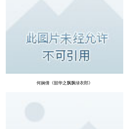
何娴倩《韶华之飘飘绿衣郎》